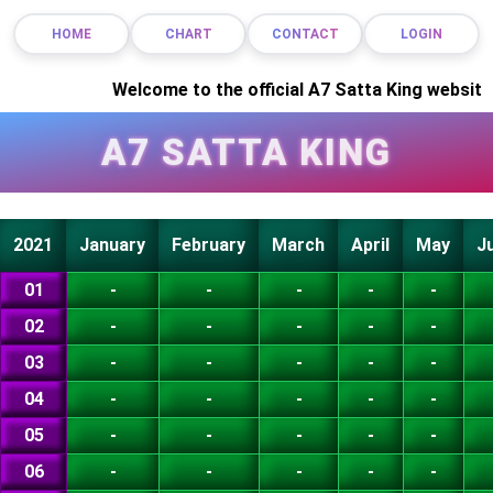
HOME
CHART
CONTACT
LOGIN
Welcome to the official A7 Satta King website. 
A7 SATTA KING
2021
January
February
March
April
May
J
01
-
-
-
-
-
02
-
-
-
-
-
03
-
-
-
-
-
04
-
-
-
-
-
05
-
-
-
-
-
06
-
-
-
-
-