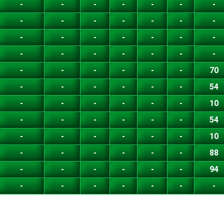
-
-
-
-
-
-
-
-
-
-
-
-
-
-
-
-
-
-
-
-
-
-
-
-
-
-
-
-
-
-
-
-
-
-
70
-
-
-
-
-
-
54
-
-
-
-
-
-
10
-
-
-
-
-
-
54
-
-
-
-
-
-
10
-
-
-
-
-
-
88
-
-
-
-
-
-
94
-
-
-
-
-
-
-