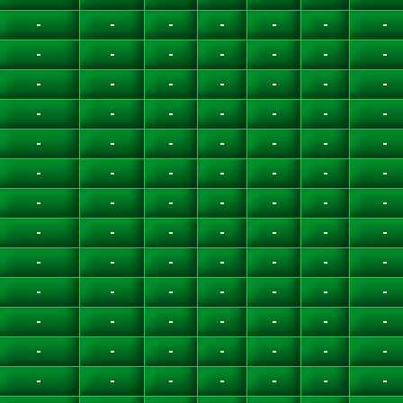
-
-
-
-
-
-
-
-
-
-
-
-
-
-
-
-
-
-
-
-
-
-
-
-
-
-
-
-
-
-
-
-
-
-
-
-
-
-
-
-
-
-
-
-
-
-
-
-
-
-
-
-
-
-
-
-
-
-
-
-
-
-
-
-
-
-
-
-
-
-
-
-
-
-
-
-
-
-
-
-
-
-
-
-
-
-
-
-
-
-
-