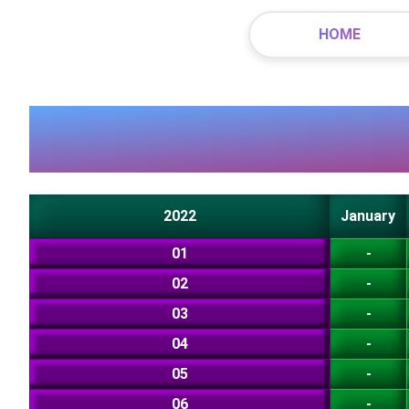
HOME
2022
January
01
-
02
-
03
-
04
-
05
-
06
-