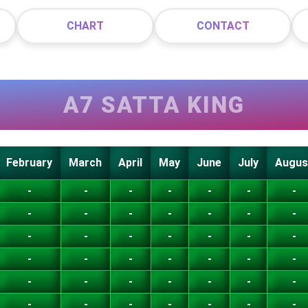
CHART
CONTACT
A7 SATTA KING
February
March
April
May
June
July
Augus
-
-
-
-
-
-
-
-
-
-
-
-
-
-
-
-
-
-
-
-
-
-
-
-
-
-
-
-
-
-
-
-
-
-
-
-
-
-
-
-
-
-