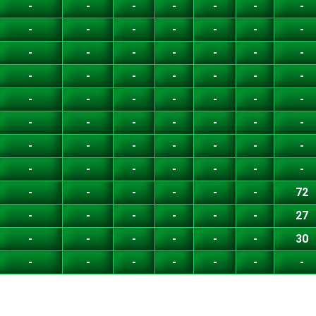
-
-
-
-
-
-
-
-
-
-
-
-
-
-
-
-
-
-
-
-
-
-
-
-
-
-
-
-
-
-
-
-
-
-
-
-
-
-
-
-
-
-
-
-
-
-
-
-
-
-
-
-
-
-
-
-
-
-
-
-
-
-
72
-
-
-
-
-
-
27
-
-
-
-
-
-
30
-
-
-
-
-
-
-