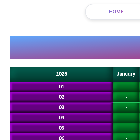
HOME
2025
January
01
-
02
-
03
-
04
-
05
-
06
-