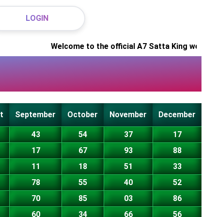
LOGIN
Welcome to the official A7 Satta King website. S
t
September
October
November
December
43
54
37
17
17
67
93
88
11
18
51
33
78
55
40
52
70
85
03
86
60
34
66
56