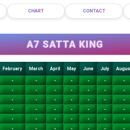
CHART
CONTACT
A7 SATTA KING
February
March
April
May
June
July
Augus
-
-
-
-
-
-
-
-
-
-
-
-
-
-
-
-
-
-
-
-
-
-
-
-
-
-
-
-
-
-
-
-
-
-
-
-
-
-
-
-
-
-